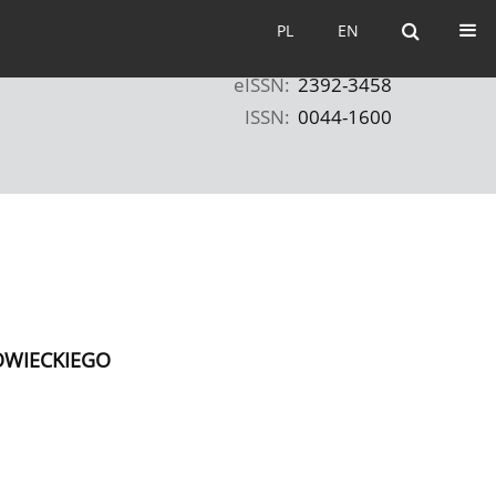
PL
EN
PL
EN
eISSN:
2392-3458
ISSN:
0044-1600
OWIECKIEGO