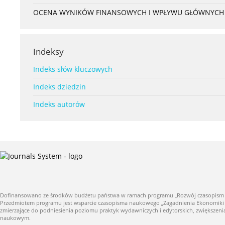
OCENA WYNIKÓW FINANSOWYCH I WPŁYWU GŁÓWNYCH S
Indeksy
Indeks słów kluczowych
Indeks dziedzin
Indeks autorów
Dofinansowano ze środków budżetu państwa w ramach programu „Rozwój czasopism nauk
Przedmiotem programu jest wsparcie czasopisma naukowego „Zagadnienia Ekonomiki Roln
zmierzające do podniesienia poziomu praktyk wydawniczych i edytorskich, zwiększe
naukowym.