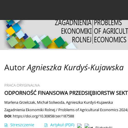
Bieżący numer
Archiwum
O czasopiśmie
Dl
Autor
Agnieszka Kurdyś-Kujawska
PRACA ORYGINALNA
ODPORNOŚĆ FINANSOWA PRZEDSIĘBIORSTW SEK
Marlena Grzelczak
,
Michał Soliwoda
,
Agnieszka Kurdyś-Kujawska
Zagadnienia Ekonomiki Rolnej / Problems of Agricultural Economics 2024;
DOI
:
https://doi.org/10.30858/zer/187588
Streszczenie
Artykuł
(PDF)
Statystyki