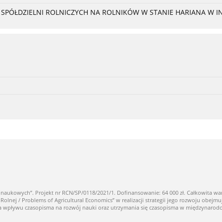
PÓŁDZIELNI ROLNICZYCH NA ROLNIKÓW W STANIE HARIANA W I
owych”. Projekt nr RCN/SP/0118/2021/1. Dofinansowanie: 64 000 zł. Całkowita warto
ej / Problems of Agricultural Economics” w realizacji strategii jego rozwoju obejmuj
nia wpływu czasopisma na rozwój nauki oraz utrzymania się czasopisma w międzynaro