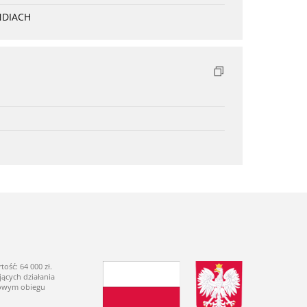
NDIACH
ść: 64 000 zł.
ących działania
dowym obiegu