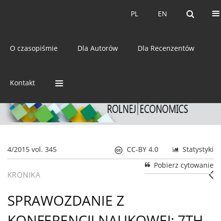
Bieżący numer
Archiwum
PL
EN
PL
EN
eISSN:
2392-3458
O czasopiśmie
Dla Autorów
Dla Recenzentów
ISSN:
0044-1600
Kontakt
4/2015 vol. 345
CC-BY 4.0
Statystyki
Pobierz cytowanie
KRONIKA
SPRAWOZDANIE Z
KONFERENCJI NAUKOWEJ: 7TH