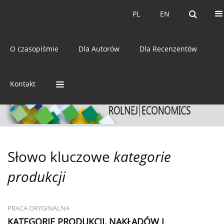
Bieżący numer
Archiwum
PL
EN
PL
EN
eISSN:
2392-3458
O czasopiśmie
Dla Autorów
Dla Recenzentów
ISSN:
0044-1600
Kontakt
Słowo kluczowe
kategorie
produkcji
PRACA ORYGINALNA
KATEGORIE PRODUKCJI, NAKŁADÓW I