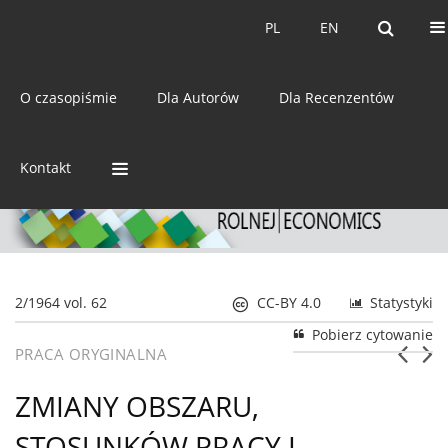
Bieżący numer
Archiwum
PL
EN
PL
EN
eISSN:
2392-3458
O czasopiśmie
Dla Autorów
Dla Recenzentów
ISSN:
0044-1600
Kontakt
2/1964 vol. 62
CC-BY 4.0
Statystyki
Pobierz cytowanie
PRACA ORYGINALNA
ZMIANY OBSZARU,
STOSUNKÓW PRACY I