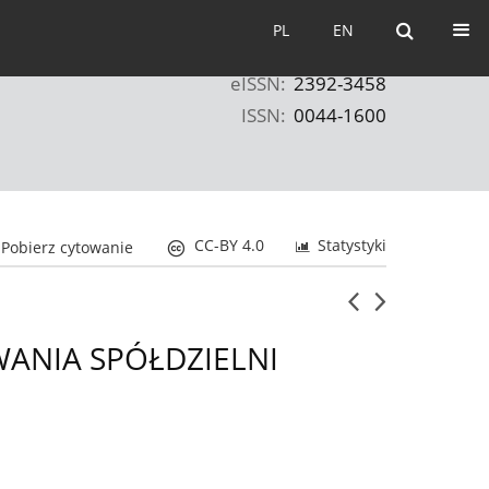
PL
EN
PL
EN
eISSN:
2392-3458
ISSN:
0044-1600
CC-BY 4.0
Statystyki
Pobierz cytowanie
ANIA SPÓŁDZIELNI