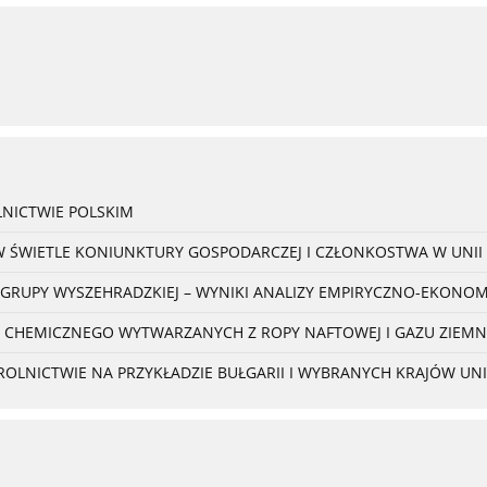
NICTWIE POLSKIM
W ŚWIETLE KONIUNKTURY GOSPODARCZEJ I CZŁONKOSTWA W UNII 
 GRUPY WYSZEHRADZKIEJ – WYNIKI ANALIZY EMPIRYCZNO-EKONO
 CHEMICZNEGO WYTWARZANYCH Z ROPY NAFTOWEJ I GAZU ZIEM
NICTWIE NA PRZYKŁADZIE BUŁGARII I WYBRANYCH KRAJÓW UNII