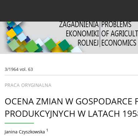
Bieżący numer
Archiwum
O czasopiśmie
Dl
3/1964 vol. 63
PRACA ORYGINALNA
OCENA ZMIAN W GOSPODARCE FI
PRODUKCYJNYCH W LATACH 195
1
Janina Czyszkowska