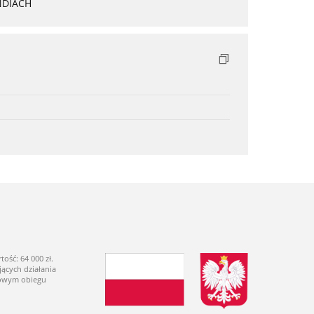
NDIACH
ść: 64 000 zł.
ących działania
dowym obiegu