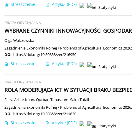
Streszczenie
Artykuł
(PDF)
Statystyki
PRACA ORYGINALNA
WYBRANE CZYNNIKI INNOWACYJNOŚCI GOSPODAR
Olga Walczewska
Zagadnienia Ekonomiki Rolnej / Problems of Agricultural Economics 2026;
DOI
:
https://doi.org/10.30858/zer/216950
Streszczenie
Artykuł
(PDF)
Statystyki
PRACA ORYGINALNA
ROLA MODERUJĄCA ICT W SYTUACJI BRAKU BEZP
Faiza Azhar Khan
,
Qurban Tabassum
,
Saira Tufail
Zagadnienia Ekonomiki Rolnej / Problems of Agricultural Economics 2026;
DOI
:
https://doi.org/10.30858/zer/211830
Streszczenie
Artykuł
(PDF)
Statystyki