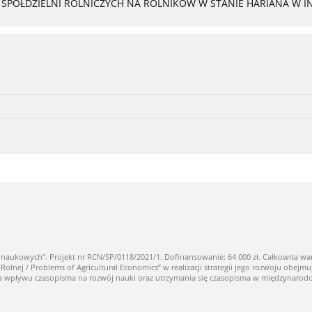
PÓŁDZIELNI ROLNICZYCH NA ROLNIKÓW W STANIE HARIANA W I
owych”. Projekt nr RCN/SP/0118/2021/1. Dofinansowanie: 64 000 zł. Całkowita warto
ej / Problems of Agricultural Economics” w realizacji strategii jego rozwoju obejmuj
nia wpływu czasopisma na rozwój nauki oraz utrzymania się czasopisma w międzynaro