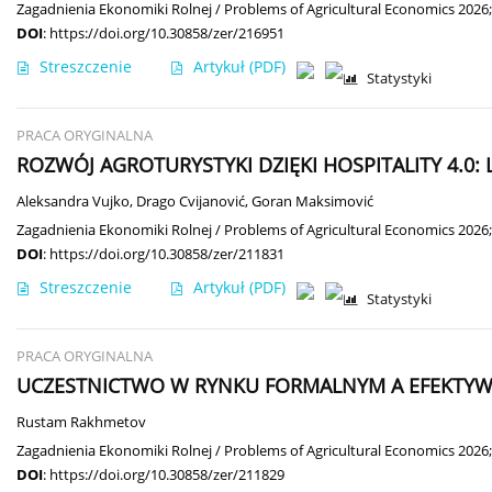
Zagadnienia Ekonomiki Rolnej / Problems of Agricultural Economics 2026;
DOI
:
https://doi.org/10.30858/zer/216951
Streszczenie
Artykuł
(PDF)
Statystyki
PRACA ORYGINALNA
ROZWÓJ AGROTURYSTYKI DZIĘKI HOSPITALITY 4.
Aleksandra Vujko
,
Drago Cvijanović
,
Goran Maksimović
Zagadnienia Ekonomiki Rolnej / Problems of Agricultural Economics 2026;
DOI
:
https://doi.org/10.30858/zer/211831
Streszczenie
Artykuł
(PDF)
Statystyki
PRACA ORYGINALNA
UCZESTNICTWO W RYNKU FORMALNYM A EFEKTYW
Rustam Rakhmetov
Zagadnienia Ekonomiki Rolnej / Problems of Agricultural Economics 2026;
DOI
:
https://doi.org/10.30858/zer/211829