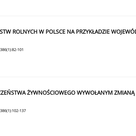
STW ROLNYCH W POLSCE NA PRZYKŁADZIE WOJEW
386(1):82-101
IECZEŃSTWA ŻYWNOŚCIOWEGO WYWOŁANYM ZMIANĄ K
386(1):102-137