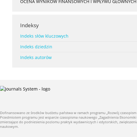
OCENA WYNIKÓW FINANSOWYCH I WPŁYWU GŁÓWNYCH S
Indeksy
Indeks słów kluczowych
Indeks dziedzin
Indeks autorów
Dofinansowano ze środków budżetu państwa w ramach programu „Rozwój czasopism nauk
Przedmiotem programu jest wsparcie czasopisma naukowego „Zagadnienia Ekonomiki Roln
zmierzające do podniesienia poziomu praktyk wydawniczych i edytorskich, zwiększe
naukowym.