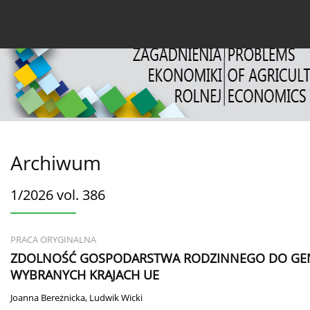
Bieżący numer
Archiwum
O czasopiśmie
Dl
Archiwum
1/2026 vol. 386
PRACA ORYGINALNA
ZDOLNOŚĆ GOSPODARSTWA RODZINNEGO DO GEN
WYBRANYCH KRAJACH UE
Joanna Bereżnicka
,
Ludwik Wicki