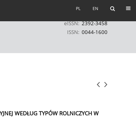
PL
EN
PL
EN
eISSN:
2392-3458
ISSN:
0044-1600
JNEJ WEDŁUG TYPÓW ROLNICZYCH W