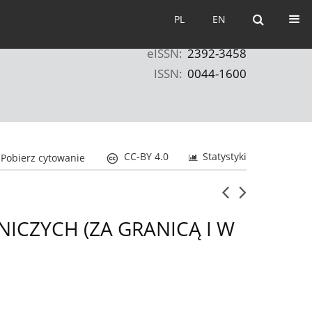
PL
EN
PL
EN
eISSN:
2392-3458
ISSN:
0044-1600
CC-BY 4.0
Statystyki
Pobierz cytowanie
ICZYCH (ZA GRANICĄ I W