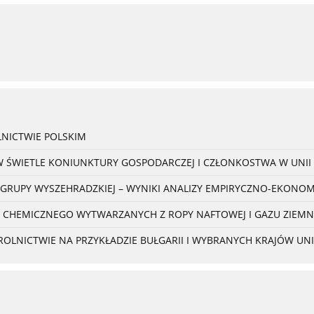
NICTWIE POLSKIM
W ŚWIETLE KONIUNKTURY GOSPODARCZEJ I CZŁONKOSTWA W UNII 
 GRUPY WYSZEHRADZKIEJ – WYNIKI ANALIZY EMPIRYCZNO-EKONO
 CHEMICZNEGO WYTWARZANYCH Z ROPY NAFTOWEJ I GAZU ZIEM
NICTWIE NA PRZYKŁADZIE BUŁGARII I WYBRANYCH KRAJÓW UNII