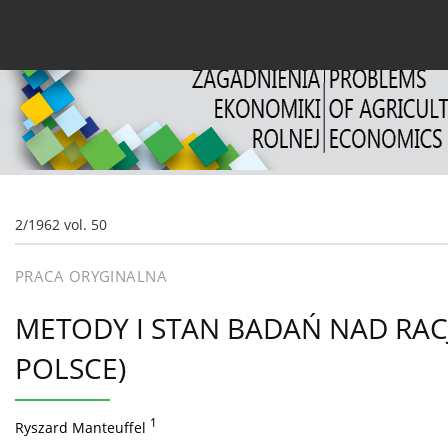
Bieżący numer
Archiwum
O czasopiśmie
Dl
2/1962 vol. 50
PRACA ORYGINALNA
METODY I STAN BADAŃ NAD RAC
POLSCE)
1
Ryszard Manteuffel