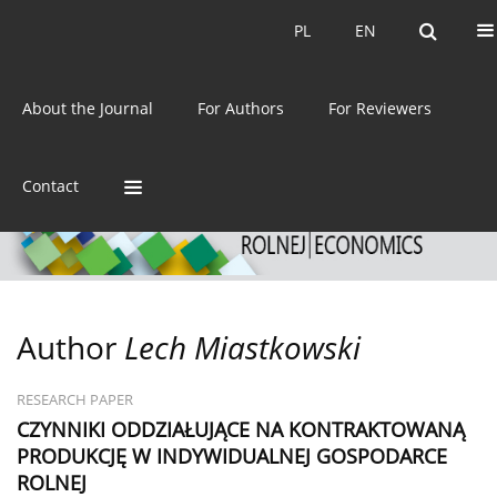
Current issue
Archive
PL
EN
PL
EN
eISSN:
2392-3458
About the Journal
For Authors
For Reviewers
ISSN:
0044-1600
Contact
Author
Lech Miastkowski
RESEARCH PAPER
CZYNNIKI ODDZIAŁUJĄCE NA KONTRAKTOWANĄ
PRODUKCJĘ W INDYWIDUALNEJ GOSPODARCE
ROLNEJ