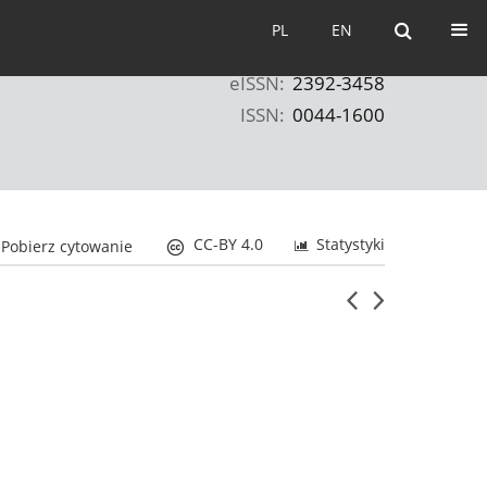
PL
EN
PL
EN
eISSN:
2392-3458
ISSN:
0044-1600
CC-BY 4.0
Statystyki
Pobierz cytowanie