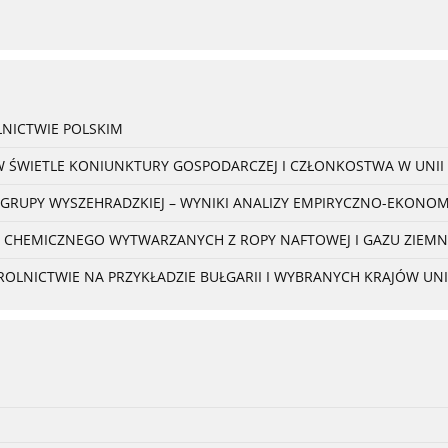
NICTWIE POLSKIM
W ŚWIETLE KONIUNKTURY GOSPODARCZEJ I CZŁONKOSTWA W UNII 
 GRUPY WYSZEHRADZKIEJ – WYNIKI ANALIZY EMPIRYCZNO-EKONO
 CHEMICZNEGO WYTWARZANYCH Z ROPY NAFTOWEJ I GAZU ZIEM
NICTWIE NA PRZYKŁADZIE BUŁGARII I WYBRANYCH KRAJÓW UNII