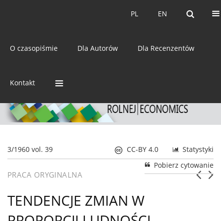
Bieżący numer
Archiwum
PL
EN
PL
EN
eISSN:
2392-3458
O czasopiśmie
Dla Autorów
Dla Recenzentów
ISSN:
0044-1600
Kontakt
3/1960 vol. 39
CC-BY 4.0
Statystyki
Pobierz cytowanie
PRACA ORYGINALNA
TENDENCJE ZMIAN W
PROPORCJI LUDNOŚCI