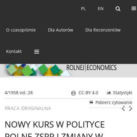
Bieżący numer
Archiwum
PL
EN
PL
EN
eISSN:
2392-3458
O czasopiśmie
Dla Autorów
Dla Recenzentów
ISSN:
0044-1600
Kontakt
4/1958 vol. 28
CC-BY 4.0
Statystyki
Pobierz cytowanie
PRACA ORYGINALNA
NOWY KURS W POLITYCE
ROLNE ZSRR I ZMIANY W