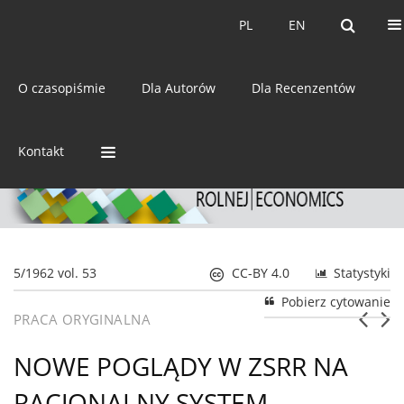
Bieżący numer
Archiwum
PL
EN
PL
EN
eISSN:
2392-3458
O czasopiśmie
Dla Autorów
Dla Recenzentów
ISSN:
0044-1600
Kontakt
5/1962 vol. 53
CC-BY 4.0
Statystyki
Pobierz cytowanie
PRACA ORYGINALNA
NOWE POGLĄDY W ZSRR NA
RACJONALNY SYSTEM