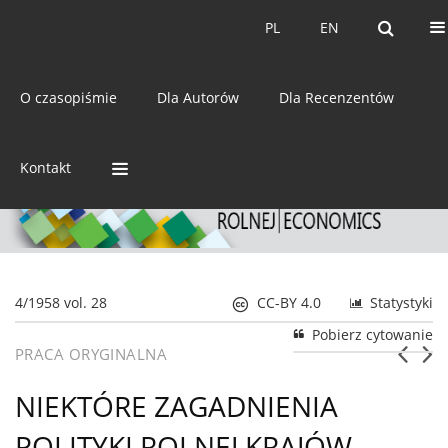
Bieżący numer
Archiwum
PL
EN
PL
EN
eISSN:
2392-3458
O czasopiśmie
Dla Autorów
Dla Recenzentów
ISSN:
0044-1600
Kontakt
4/1958 vol. 28
CC-BY 4.0
Statystyki
Pobierz cytowanie
PRACA ORYGINALNA
NIEKTÓRE ZAGADNIENIA
POLITYKI ROLNEJ KRAJÓW