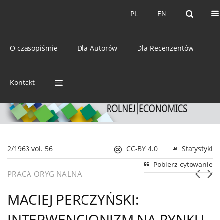
Bieżący numer
Archiwum
PL
EN
PL
EN
eISSN:
2392-3458
O czasopiśmie
Dla Autorów
Dla Recenzentów
ISSN:
0044-1600
Kontakt
2/1963 vol. 56
CC-BY 4.0
Statystyki
Pobierz cytowanie
PRACA ORYGINALNA
MACIEJ PERCZYŃSKI:
INTERWENCJONIZM NA RYNKU