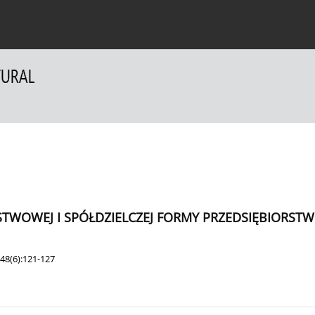
 Authors
For Reviewers
Contact
TWOWEJ I SPÓŁDZIELCZEJ FORMY PRZEDSIĘBIORST
48(6):121-127