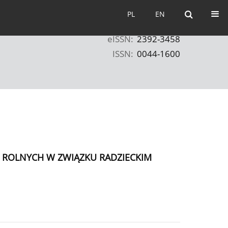
PL
EN
PL
EN
eISSN:
2392-3458
ISSN:
0044-1600
W ROLNYCH W ZWIĄZKU RADZIECKIM