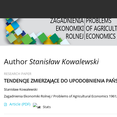
Current issue
Archive
About the Journal
For
Author
Stanisław Kowalewski
RESEARCH PAPER
TENDENCJE ZMIERZAJĄCE DO UPODOBNIENIA PAŃS
Stanisław Kowalewski
Zagadnienia Ekonomiki Rolnej / Problems of Agricultural Economics 1961;
Article
(PDF)
Stats