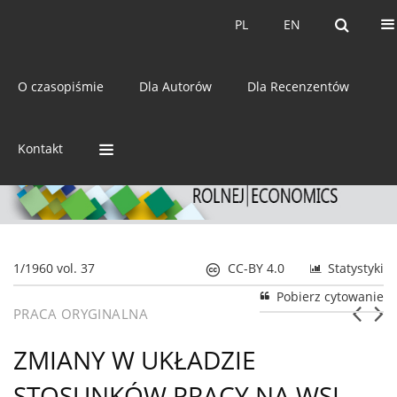
Bieżący numer
Archiwum
PL
EN
PL
EN
eISSN:
2392-3458
O czasopiśmie
Dla Autorów
Dla Recenzentów
ISSN:
0044-1600
Kontakt
1/1960 vol. 37
CC-BY 4.0
Statystyki
Pobierz cytowanie
PRACA ORYGINALNA
ZMIANY W UKŁADZIE
STOSUNKÓW PRACY NA WSI