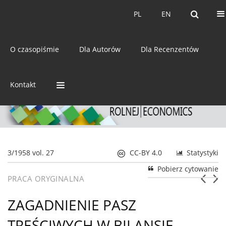
Bieżący numer
Archiwum
PL
EN
PL
EN
eISSN:
2392-3458
O czasopiśmie
Dla Autorów
Dla Recenzentów
ISSN:
0044-1600
Kontakt
3/1958 vol. 27
CC-BY 4.0
Statystyki
Pobierz cytowanie
PRACA ORYGINALNA
ZAGADNIENIE PASZ
TREŚCIWYCH W BILANSIE