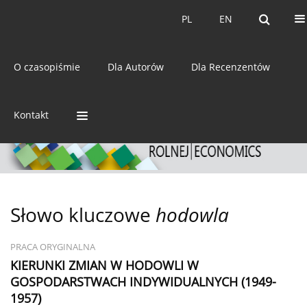
Bieżący numer
Archiwum
PL
EN
PL
EN
eISSN:
2392-3458
O czasopiśmie
Dla Autorów
Dla Recenzentów
ISSN:
0044-1600
Kontakt
Słowo kluczowe
hodowla
PRACA ORYGINALNA
KIERUNKI ZMIAN W HODOWLI W
GOSPODARSTWACH INDYWIDUALNYCH (1949-
1957)