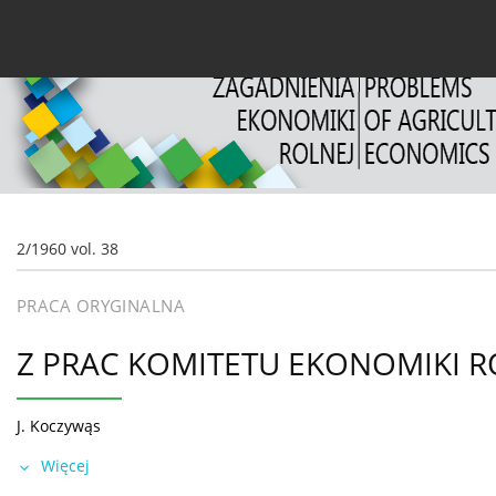
Bieżący numer
Archiwum
O czasopiśmie
Oś
2/1960 vol. 38
PRACA ORYGINALNA
Z PRAC KOMITETU EKONOMIKI R
J. Koczywąs
Więcej