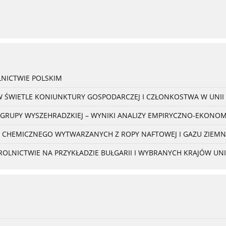
NICTWIE POLSKIM
W ŚWIETLE KONIUNKTURY GOSPODARCZEJ I CZŁONKOSTWA W UNII 
 GRUPY WYSZEHRADZKIEJ – WYNIKI ANALIZY EMPIRYCZNO-EKONO
 CHEMICZNEGO WYTWARZANYCH Z ROPY NAFTOWEJ I GAZU ZIEM
NICTWIE NA PRZYKŁADZIE BUŁGARII I WYBRANYCH KRAJÓW UNII