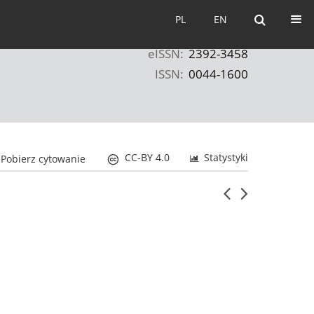
PL
EN
PL
EN
eISSN:
2392-3458
ISSN:
0044-1600
CC-BY 4.0
Statystyki
Pobierz cytowanie