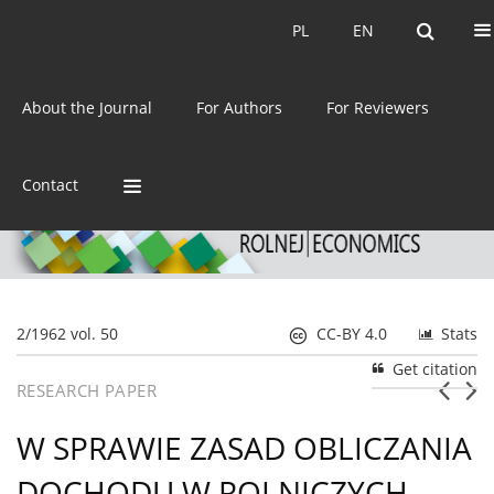
Current issue
Archive
PL
EN
PL
EN
eISSN:
2392-3458
About the Journal
For Authors
For Reviewers
ISSN:
0044-1600
Contact
2/1962 vol. 50
CC-BY 4.0
Stats
Get citation
RESEARCH PAPER
W SPRAWIE ZASAD OBLICZANIA
DOCHODU W ROLNICZYCH