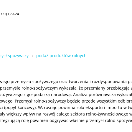
322(1):9-24
ysł spożywczy
podaż produktów rolnych
owego przemysłu spożywczego oraz tworzenia i rozdysponowania p
 przemyśle rolno-spożywczym wykazała, że przemiany przebiegają
spożywczego z gospodarką narodową. Analiza porównawcza wykazała
ugowego. Przemysł rolno-spożywczy będzie przede wszystkim odbior
i (popyt końcowy). Wzrosnąć powinna rola eksportu i importu w 
ły większy wpływ na rozwój całego sektora rolno-żywnościowego w
integrującą rolę powinien odgrywać właśnie przemysł rolno-spożyw