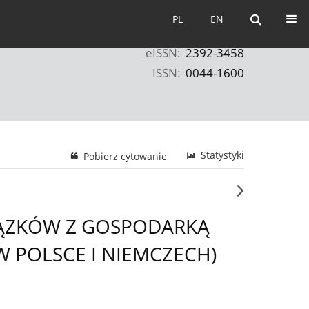
PL
EN
PL
EN
eISSN:
2392-3458
ISSN:
0044-1600
Statystyki
Pobierz cytowanie
IĄZKÓW Z GOSPODARKĄ
POLSCE I NIEMCZECH)