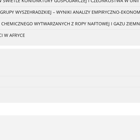
W ŚWIETLE KONIUNKTURY GOSPODARCZEJ I CZŁONKOSTWA W UNII 
 GRUPY WYSZEHRADZKIEJ – WYNIKI ANALIZY EMPIRYCZNO-EKONO
 CHEMICZNEGO WYTWARZANYCH Z ROPY NAFTOWEJ I GAZU ZIEM
I W AFRYCE