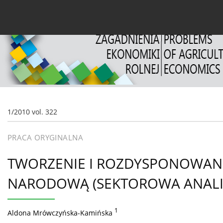
Bieżący numer
Archiwum
O czasopiśmie
Dl
1/2010 vol. 322
PRACA ORYGINALNA
TWORZENIE I ROZDYSPONOWANI
NARODOWĄ (SEKTOROWA ANALI
1
Aldona Mrówczyńska-Kamińska