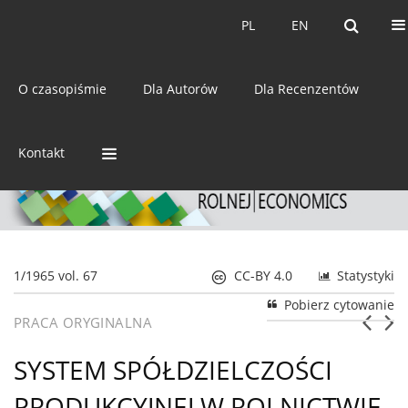
Bieżący numer
Archiwum
PL
EN
PL
EN
eISSN:
2392-3458
O czasopiśmie
Dla Autorów
Dla Recenzentów
ISSN:
0044-1600
Kontakt
1/1965 vol. 67
CC-BY 4.0
Statystyki
Pobierz cytowanie
PRACA ORYGINALNA
SYSTEM SPÓŁDZIELCZOŚCI
PRODUKCYJNEJ W ROLNICTWIE