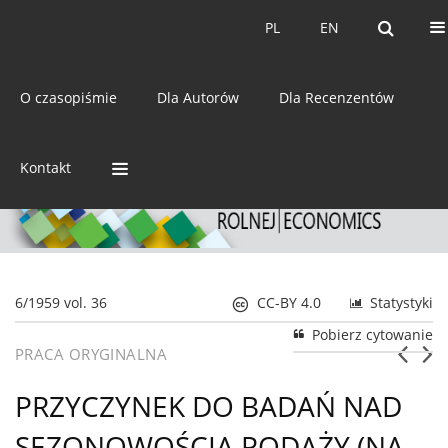
Bieżący numer
Archiwum
PL
EN
PL
EN
eISSN:
2392-3458
O czasopiśmie
Dla Autorów
Dla Recenzentów
ISSN:
0044-1600
Kontakt
6/1959 vol. 36
CC-BY 4.0
Statystyki
Pobierz cytowanie
PRACA ORYGINALNA
PRZYCZYNEK DO BADAŃ NAD
SEZONOWOŚCIĄ PODAŻY (NA