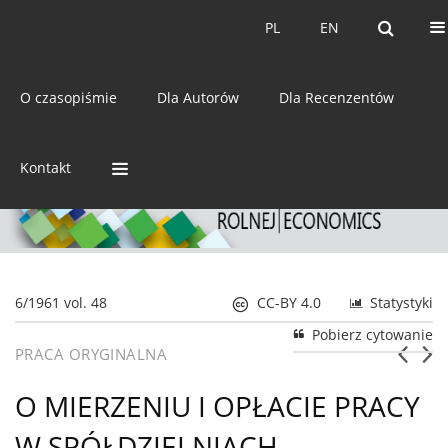
Bieżący numer
Archiwum
PL
EN
PL
EN
eISSN:
2392-3458
O czasopiśmie
Dla Autorów
Dla Recenzentów
ISSN:
0044-1600
Kontakt
6/1961 vol. 48
CC-BY 4.0
Statystyki
Pobierz cytowanie
PRACA ORYGINALNA
O MIERZENIU I OPŁACIE PRACY
W SPÓŁDZIELNIACH