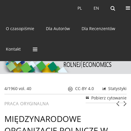
Bieżący numer
Archiwum
PL
EN
PL
EN
eISSN:
2392-3458
O czasopiśmie
Dla Autorów
Dla Recenzentów
ISSN:
0044-1600
Kontakt
4/1960 vol. 40
CC-BY 4.0
Statystyki
Pobierz cytowanie
PRACA ORYGINALNA
MIĘDZYNARODOWE
ORGANIZACJE ROLNICZE W