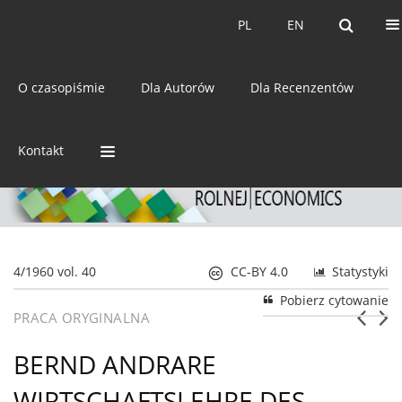
Bieżący numer
Archiwum
PL
EN
PL
EN
eISSN:
2392-3458
O czasopiśmie
Dla Autorów
Dla Recenzentów
ISSN:
0044-1600
Kontakt
4/1960 vol. 40
CC-BY 4.0
Statystyki
Pobierz cytowanie
PRACA ORYGINALNA
BERND ANDRARE
WIRTSCHAFTSLEHRE DES