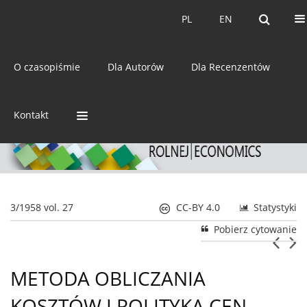
Bieżący numer
Archiwum
PL
EN
PL
EN
eISSN:
2392-3458
O czasopiśmie
Dla Autorów
Dla Recenzentów
ISSN:
0044-1600
Kontakt
3/1958 vol. 27
CC-BY 4.0
Statystyki
Pobierz cytowanie
METODA OBLICZANIA
KOSZTÓW I POLITYKA CEN