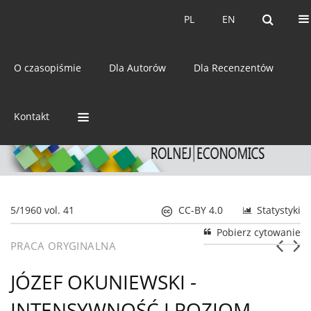
Bieżący numer
Archiwum
PL
EN
PL
EN
eISSN:
2392-3458
O czasopiśmie
Dla Autorów
Dla Recenzentów
ISSN:
0044-1600
Kontakt
5/1960 vol. 41
CC-BY 4.0
Statystyki
Pobierz cytowanie
PRACA ORYGINALNA
JÓZEF OKUNIEWSKI -
INTENSYWNOŚĆ I POZIOM