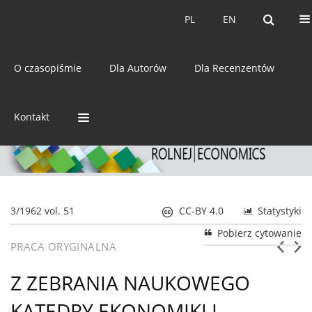
Bieżący numer
Archiwum
PL
EN
PL
EN
eISSN:
2392-3458
O czasopiśmie
Dla Autorów
Dla Recenzentów
ISSN:
0044-1600
Kontakt
3/1962 vol. 51
CC-BY 4.0
Statystyki
Pobierz cytowanie
PRACA ORYGINALNA
Z ZEBRANIA NAUKOWEGO
KATEDRY EKONOMIKI I