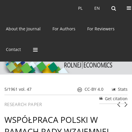
Current issue
Archive
PL
EN
PL
EN
eISSN:
2392-3458
About the Journal
For Authors
For Reviewers
ISSN:
0044-1600
Contact
5/1961 vol. 47
CC-BY 4.0
Stats
Get citation
RESEARCH PAPER
WSPÓŁPRACA POLSKI W
RAMACH RADY WZAJEMNEJ