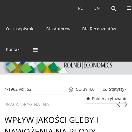
Bieżący numer
Archiwum
PL
EN
PL
EN
eISSN:
2392-3458
O czasopiśmie
Dla Autorów
Dla Recenzentów
ISSN:
0044-1600
Kontakt
4/1962 vol. 52
CC-BY 4.0
Statystyki
Pobierz cytowanie
PRACA ORYGINALNA
WPŁYW JAKOŚCI GLEBY I
NAWOŻENIA NA PLONY