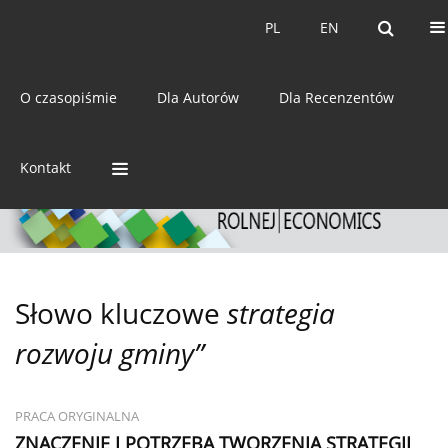
Bieżący numer
Archiwum
PL
EN
PL
EN
eISSN:
2392-3458
O czasopiśmie
Dla Autorów
Dla Recenzentów
ISSN:
0044-1600
Kontakt
Słowo kluczowe
strategia
rozwoju gminy”
PRACA ORYGINALNA
ZNACZENIE I POTRZEBA TWORZENIA STRATEGII