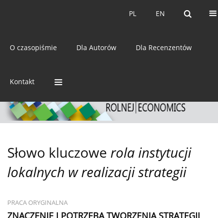
Bieżący numer
Archiwum
PL
EN
PL
EN
eISSN:
2392-3458
O czasopiśmie
Dla Autorów
Dla Recenzentów
ISSN:
0044-1600
Kontakt
Słowo kluczowe
rola instytucji
lokalnych w realizacji strategii
PRACA ORYGINALNA
ZNACZENIE I POTRZEBA TWORZENIA STRATEGII