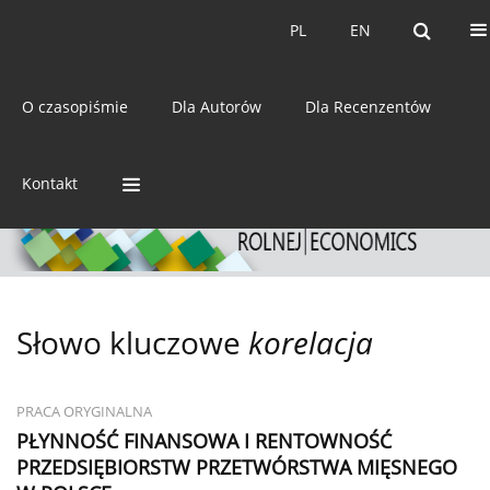
Bieżący numer
Archiwum
PL
EN
PL
EN
eISSN:
2392-3458
O czasopiśmie
Dla Autorów
Dla Recenzentów
ISSN:
0044-1600
Kontakt
Słowo kluczowe
korelacja
PRACA ORYGINALNA
PŁYNNOŚĆ FINANSOWA I RENTOWNOŚĆ
PRZEDSIĘBIORSTW PRZETWÓRSTWA MIĘSNEGO