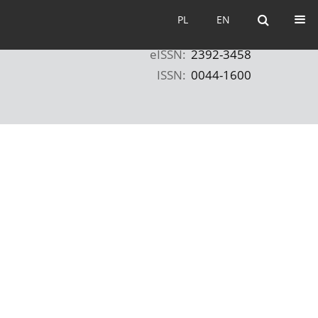
PL
EN
PL
EN
eISSN:
2392-3458
ISSN:
0044-1600