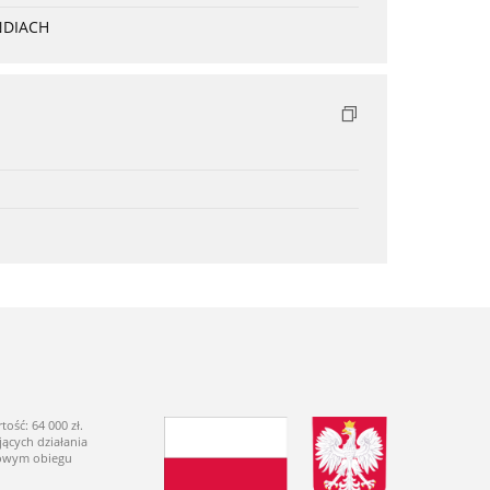
NDIACH
ść: 64 000 zł.
ących działania
dowym obiegu