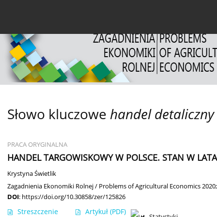
Bieżący numer
Archiwum
O czasopiśmie
Dl
Słowo kluczowe
handel detaliczny
PRACA ORYGINALNA
HANDEL TARGOWISKOWY W POLSCE. STAN W LATAC
Krystyna Świetlik
Zagadnienia Ekonomiki Rolnej / Problems of Agricultural Economics 2020;
DOI
:
https://doi.org/10.30858/zer/125826
Streszczenie
Artykuł
(PDF)
Statystyki