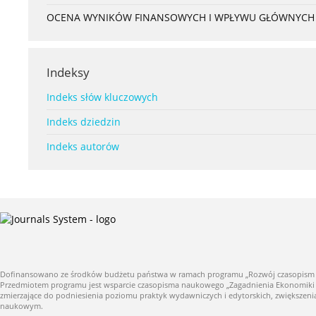
OCENA WYNIKÓW FINANSOWYCH I WPŁYWU GŁÓWNYCH S
Indeksy
Indeks słów kluczowych
Indeks dziedzin
Indeks autorów
Dofinansowano ze środków budżetu państwa w ramach programu „Rozwój czasopism nauk
Przedmiotem programu jest wsparcie czasopisma naukowego „Zagadnienia Ekonomiki Roln
zmierzające do podniesienia poziomu praktyk wydawniczych i edytorskich, zwiększe
naukowym.