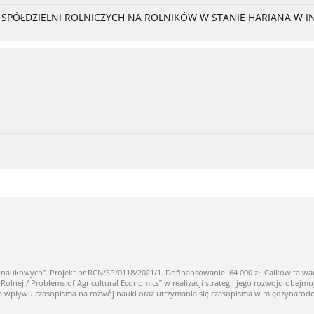
PÓŁDZIELNI ROLNICZYCH NA ROLNIKÓW W STANIE HARIANA W I
owych”. Projekt nr RCN/SP/0118/2021/1. Dofinansowanie: 64 000 zł. Całkowita warto
ej / Problems of Agricultural Economics” w realizacji strategii jego rozwoju obejmuj
nia wpływu czasopisma na rozwój nauki oraz utrzymania się czasopisma w międzynaro