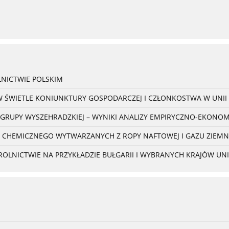
NICTWIE POLSKIM
W ŚWIETLE KONIUNKTURY GOSPODARCZEJ I CZŁONKOSTWA W UNII 
 GRUPY WYSZEHRADZKIEJ – WYNIKI ANALIZY EMPIRYCZNO-EKONO
 CHEMICZNEGO WYTWARZANYCH Z ROPY NAFTOWEJ I GAZU ZIEM
NICTWIE NA PRZYKŁADZIE BUŁGARII I WYBRANYCH KRAJÓW UNII