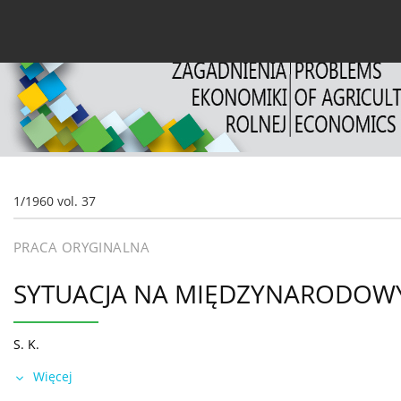
Bieżący numer
Archiwum
O czasopiśmie
Dl
1/1960 vol. 37
PRACA ORYGINALNA
SYTUACJA NA MIĘDZYNARODOW
S. K.
Więcej