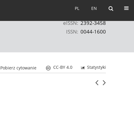
PL
EN
PL
EN
eISSN:
2392-3458
ISSN:
0044-1600
CC-BY 4.0
Statystyki
Pobierz cytowanie