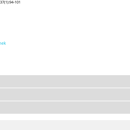
37(1):94-101
nek