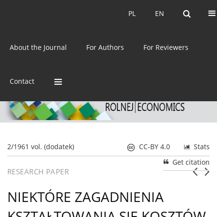
Current issue
Archive
PL
EN
PL
EN
eISSN:
2392-3458
About the Journal
For Authors
For Reviewers
ISSN:
0044-1600
Contact
2/1961 vol. (dodatek)
CC-BY 4.0
Stats
Get citation
RESEARCH PAPER
NIEKTÓRE ZAGADNIENIA
KSZTAŁTOWANIA SIĘ KOSZTÓW