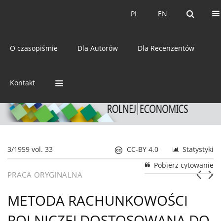
Bieżący numer
Archiwum
PL
EN
PL
EN
eISSN:
2392-3458
O czasopiśmie
Dla Autorów
Dla Recenzentów
ISSN:
0044-1600
Kontakt
3/1959 vol. 33
CC-BY 4.0
Statystyki
Pobierz cytowanie
PRACA ORYGINALNA
METODA RACHUNKOWOŚCI
ROLNICZEJ DOSTOSOWANA DO