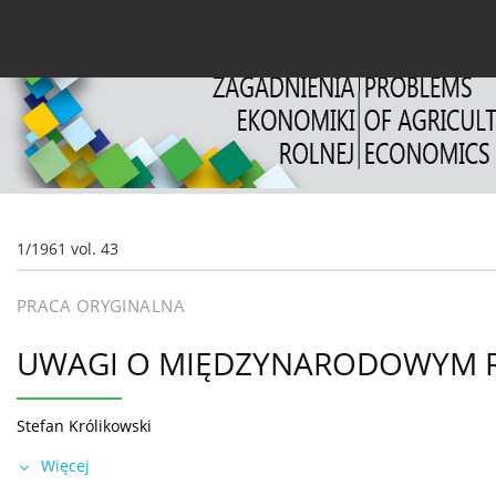
Bieżący numer
Archiwum
O czasopiśmie
Dl
1/1961 vol. 43
PRACA ORYGINALNA
UWAGI O MIĘDZYNARODOWYM RY
Stefan Królikowski
Więcej