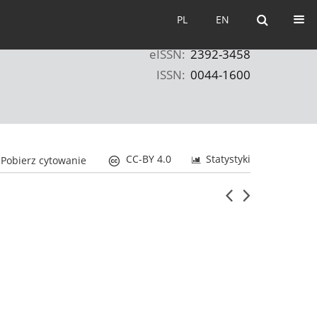
PL
EN
PL
EN
eISSN:
2392-3458
ISSN:
0044-1600
CC-BY 4.0
Statystyki
Pobierz cytowanie