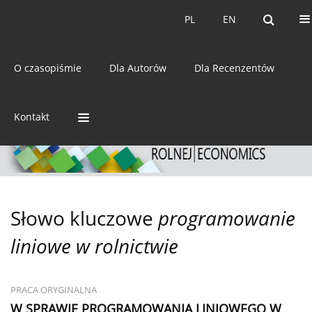
Bieżący numer
Archiwum
PL
EN
PL
EN
eISSN:
2392-3458
O czasopiśmie
Dla Autorów
Dla Recenzentów
ISSN:
0044-1600
Kontakt
Słowo kluczowe
programowanie
liniowe w rolnictwie
PRACA ORYGINALNA
W SPRAWIE PROGRAMOWANIA LINIOWEGO W