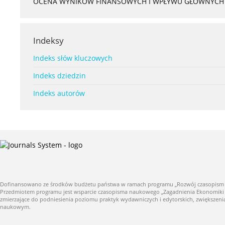
OCENA WYNIKÓW FINANSOWYCH I WPŁYWU GŁÓWNYCH S
Indeksy
Indeks słów kluczowych
Indeks dziedzin
Indeks autorów
Dofinansowano ze środków budżetu państwa w ramach programu „Rozwój czasopism nauk
Przedmiotem programu jest wsparcie czasopisma naukowego „Zagadnienia Ekonomiki Roln
zmierzające do podniesienia poziomu praktyk wydawniczych i edytorskich, zwiększe
naukowym.