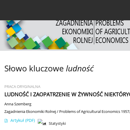
Bieżący numer
Archiwum
O czasopiśmie
Dl
Słowo kluczowe
ludność
PRACA ORYGINALNA
LUDNOŚĆ I ZAOPATRZENIE W ŻYWNOŚĆ NIEKTÓRYC
Anna Szemberg
Zagadnienia Ekonomiki Rolnej / Problems of Agricultural Economics 1957;
Artykuł
(PDF)
Statystyki