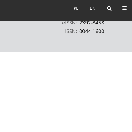
PL
EN
PL
EN
eISSN:
2392-3458
ISSN:
0044-1600