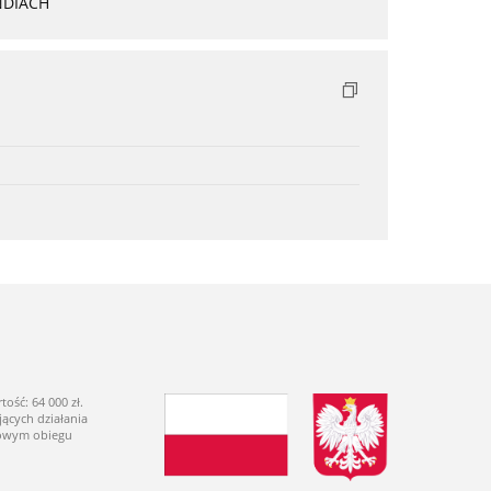
NDIACH
ść: 64 000 zł.
ących działania
dowym obiegu