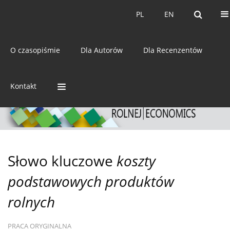
Bieżący numer
Archiwum
PL
EN
PL
EN
eISSN:
2392-3458
O czasopiśmie
Dla Autorów
Dla Recenzentów
ISSN:
0044-1600
Kontakt
Słowo kluczowe
koszty
podstawowych produktów
rolnych
PRACA ORYGINALNA