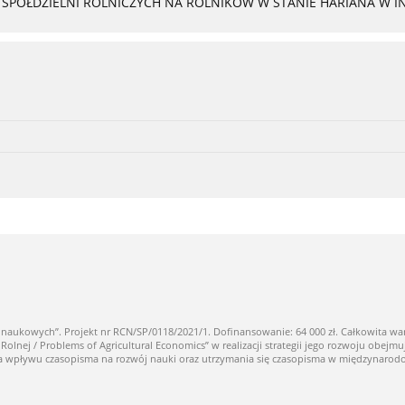
PÓŁDZIELNI ROLNICZYCH NA ROLNIKÓW W STANIE HARIANA W I
owych”. Projekt nr RCN/SP/0118/2021/1. Dofinansowanie: 64 000 zł. Całkowita warto
ej / Problems of Agricultural Economics” w realizacji strategii jego rozwoju obejmuj
nia wpływu czasopisma na rozwój nauki oraz utrzymania się czasopisma w międzynaro