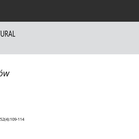
a Autorów
Dla Recenzentów
Kontakt
dów
52(4):109-114