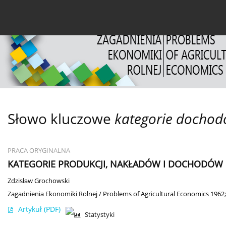
Bieżący numer
Archiwum
O czasopiśmie
Dl
Słowo kluczowe
kategorie docho
PRACA ORYGINALNA
KATEGORIE PRODUKCJI, NAKŁADÓW I DOCHODÓW
Zdzisław Grochowski
Zagadnienia Ekonomiki Rolnej / Problems of Agricultural Economics 1962;
Artykuł
(PDF)
Statystyki