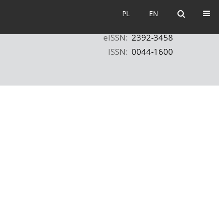
PL
EN
PL
EN
eISSN:
2392-3458
ISSN:
0044-1600