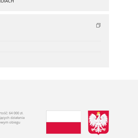
NDIACH
ść: 64 000 zł.
ących działania
dowym obiegu