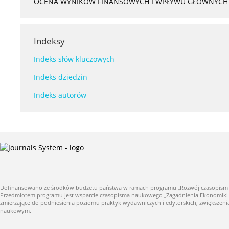
OCENA WYNIKÓW FINANSOWYCH I WPŁYWU GŁÓWNYCH S
Indeksy
Indeks słów kluczowych
Indeks dziedzin
Indeks autorów
Dofinansowano ze środków budżetu państwa w ramach programu „Rozwój czasopism nauk
Przedmiotem programu jest wsparcie czasopisma naukowego „Zagadnienia Ekonomiki Roln
zmierzające do podniesienia poziomu praktyk wydawniczych i edytorskich, zwiększe
naukowym.