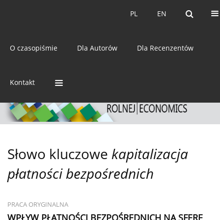
Bieżący numer
Archiwum
PL
EN
PL
EN
eISSN:
2392-3458
O czasopiśmie
Dla Autorów
Dla Recenzentów
ISSN:
0044-1600
Kontakt
Słowo kluczowe
kapitalizacja
płatności bezpośrednich
PRACA ORYGINALNA
WPŁYW PŁATNOŚCI BEZPOŚREDNICH NA SFERĘ