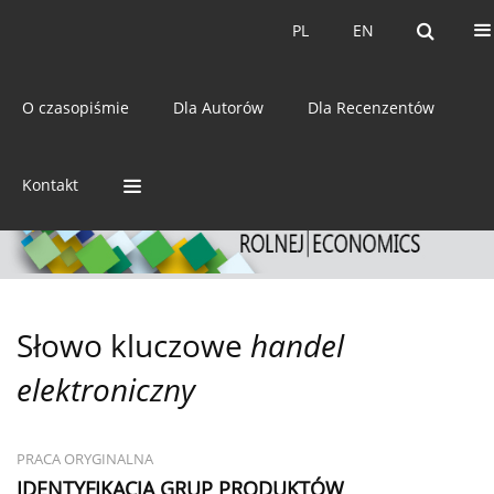
Bieżący numer
Archiwum
PL
EN
PL
EN
eISSN:
2392-3458
O czasopiśmie
Dla Autorów
Dla Recenzentów
ISSN:
0044-1600
Kontakt
Słowo kluczowe
handel
elektroniczny
PRACA ORYGINALNA
IDENTYFIKACJA GRUP PRODUKTÓW