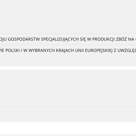
U GOSPODARSTW SPECJALIZUJĄCYCH SIĘ W PRODUKCJI ZBÓŻ NA
POLSKI I W WYBRANYCH KRAJACH UNII EUROPEJSKIEJ Z UWZGLĘD