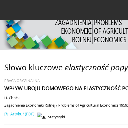
Bieżący numer
Archiwum
O czasopiśmie
Dl
Słowo kluczowe
elastyczność popy
PRACA ORYGINALNA
WPŁYW UBOJU DOMOWEGO NA ELASTYCZNOŚĆ PO
H. Chołaj
Zagadnienia Ekonomiki Rolnej / Problems of Agricultural Economics 1959;
Artykuł
(PDF)
Statystyki