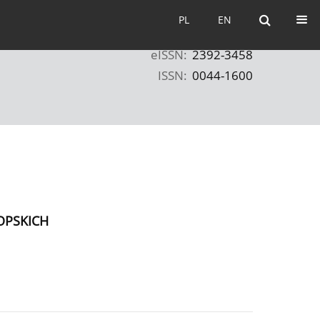
PL
EN
PL
EN
eISSN:
2392-3458
ISSN:
0044-1600
OPSKICH