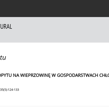
a Autorów
Dla Recenzentów
Kontakt
tu
PYTU NA WIEPRZOWINĘ W GOSPODARSTWACH CHŁ
35(5):124-133