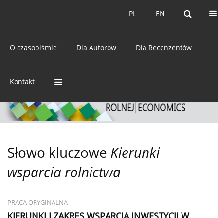
Bieżący numer
Archiwum
PL
EN
PL
EN
eISSN:
2392-3458
O czasopiśmie
Dla Autorów
Dla Recenzentów
ISSN:
0044-1600
Kontakt
Słowo kluczowe
Kierunki
wsparcia rolnictwa
PRACA ORYGINALNA
KIERUNKI I ZAKRES WSPARCIA INWESTYCJI W