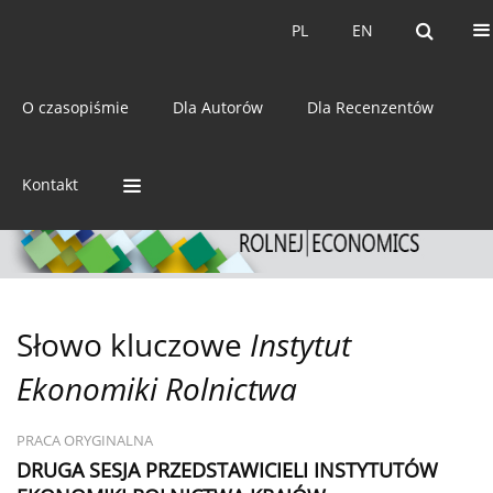
Bieżący numer
Archiwum
PL
EN
PL
EN
eISSN:
2392-3458
O czasopiśmie
Dla Autorów
Dla Recenzentów
ISSN:
0044-1600
Kontakt
Słowo kluczowe
Instytut
Ekonomiki Rolnictwa
PRACA ORYGINALNA
DRUGA SESJA PRZEDSTAWICIELI INSTYTUTÓW