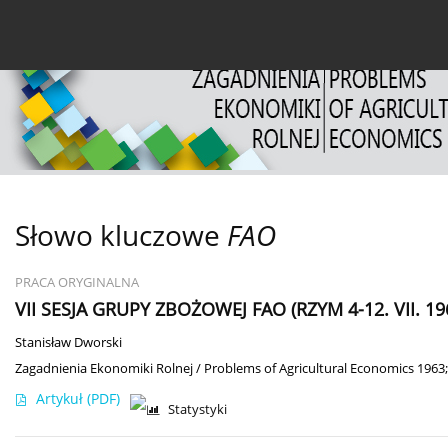
Bieżący numer
Archiwum
O czasopiśmie
Dl
Słowo kluczowe
FAO
PRACA ORYGINALNA
VII SESJA GRUPY ZBOŻOWEJ FAO (RZYM 4-12. VII. 19
Stanisław Dworski
Zagadnienia Ekonomiki Rolnej / Problems of Agricultural Economics 1963;
Artykuł
(PDF)
Statystyki