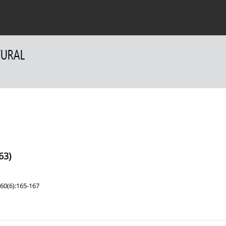
a Autorów
Dla Recenzentów
Kontakt
63)
60(6):165-167