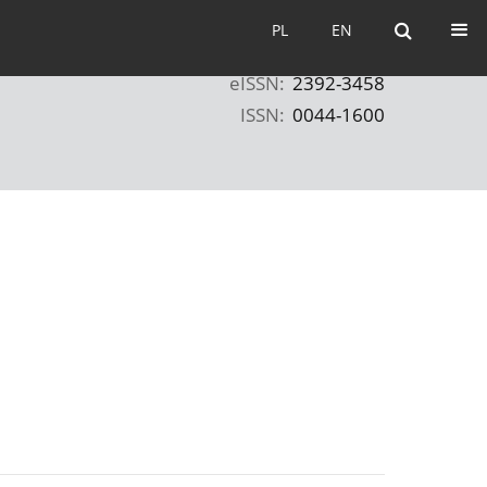
PL
EN
PL
EN
eISSN:
2392-3458
ISSN:
0044-1600