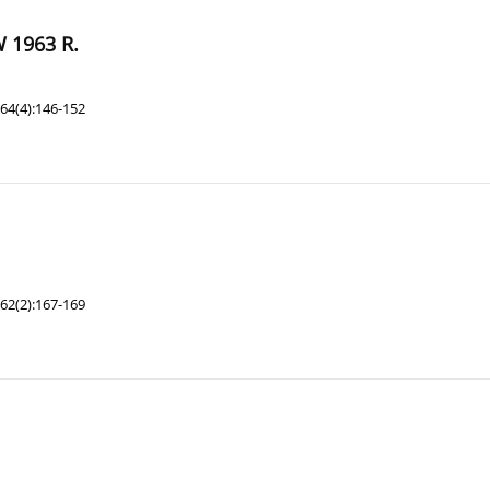
 1963 R.
64(4):146-152
62(2):167-169