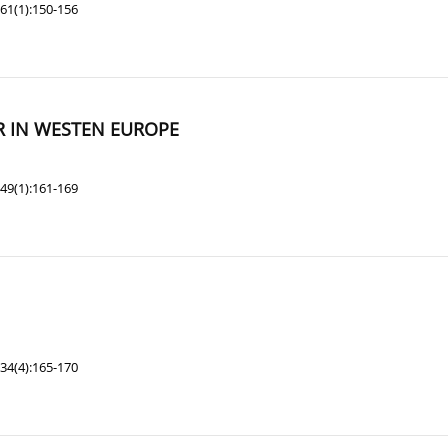
61(1):150-156
R IN WESTEN EUROPE
49(1):161-169
34(4):165-170