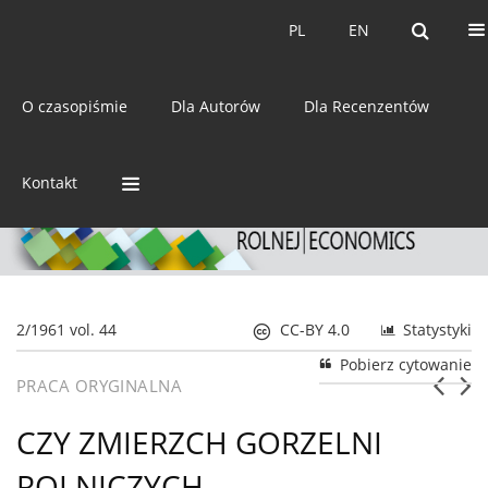
Bieżący numer
Archiwum
PL
EN
PL
EN
eISSN:
2392-3458
O czasopiśmie
Dla Autorów
Dla Recenzentów
ISSN:
0044-1600
Kontakt
2/1961 vol. 44
CC-BY 4.0
Statystyki
Pobierz cytowanie
PRACA ORYGINALNA
CZY ZMIERZCH GORZELNI
ROLNICZYCH